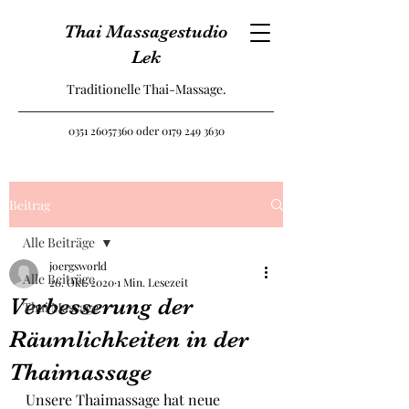
Thai Massagestudio
Lek
Traditionelle Thai-Massage.
0351 26057360
oder
0179 249 3630
Beitrag
Alle Beiträge
joergsworld
Alle Beiträge
20. Okt. 2020
1 Min. Lesezeit
Verbesserung der
Thai Massage
Räumlichkeiten in der
Thaimassage
Unsere Thaimassage hat neue 