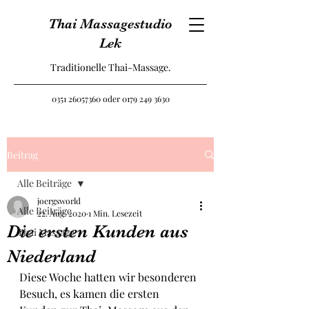
Thai Massagestudio
Lek
Traditionelle Thai-Massage.
0351 26057360
oder
0179 249 3630
Beitrag
Alle Beiträge
joergsworld
Alle Beiträge
22. Aug. 2020
1 Min. Lesezeit
Die ersten Kunden aus
Thai Massage
Niederland
Diese Woche hatten wir besonderen 
Besuch, es kamen die ersten 