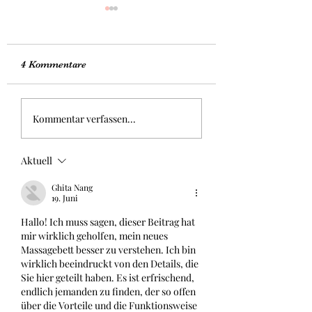
4 Kommentare
Tongdee Massageshop -
Wir verschönern 
Kommentar verfassen...
Holz-Massageroller
Massagestudio
Aktuell
Ghita Nang
19. Juni
Hallo! Ich muss sagen, dieser Beitrag hat 
mir wirklich geholfen, mein neues 
Massagebett besser zu verstehen. Ich bin 
wirklich beeindruckt von den Details, die 
Sie hier geteilt haben. Es ist erfrischend, 
endlich jemanden zu finden, der so offen 
über die Vorteile und die Funktionsweise 