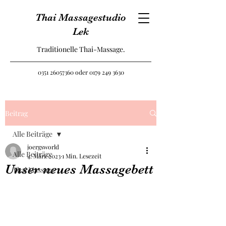
Thai Massagestudio
Lek
Traditionelle Thai-Massage.
0351 26057360
oder
0179 249 3630
Beitrag
Alle Beiträge
joergsworld
Alle Beiträge
4. März 2023
1 Min. Lesezeit
Unser neues Massagebett
Thai Massage