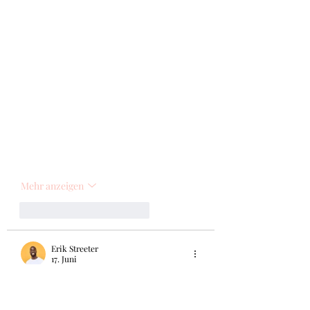
Mehr anzeigen
Gefällt mir
Antworten
Erik Streeter
17. Juni
Hallo zusammen, ich muss sagen, ich bin 
wirklich begeistert von diesem Beitrag 