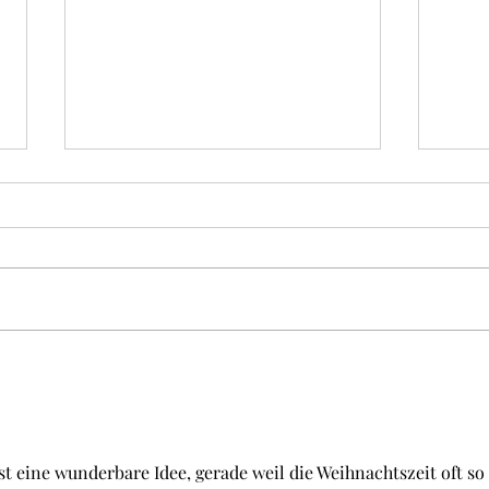
Tongdee Massageshop -
Wir 
Holz-Massageroller
Mass
t eine wunderbare Idee, gerade weil die Weihnachtszeit oft so 